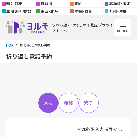
総合TOP
首都圏
関西
北海道・東北
北関東・甲信越
東海・北陸
中国・四国
九州・沖縄
夜のお店に特化した
不動産プラット
フォーム
MENU
TOP
折り返し電話予約
折り返し電話予約
入力
確認
完了
＊
は必須入力項目です。