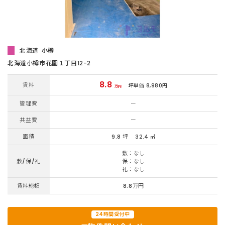
北海道
小樽
北海道小樽市花園１丁目12-2
8.8
賃料
坪単価 8,980円
万円
管理費
ー
共益費
ー
面積
9.8 坪
32.4 ㎡
敷：なし
敷/保/礼
保：なし
礼：なし
賃料総額
8.8万円
24時間受付中