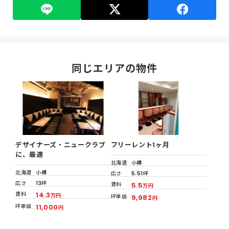
同じエリアの物件
デザイナーズ・ニュークラブ
フリーレント1ヶ月
に、最適
北海道
小樽
北海道
小樽
広さ
5.51坪
広さ
13坪
賃料
5.5
万円
賃料
14.3
万円
坪単価
9,982
円
坪単価
11,000
円