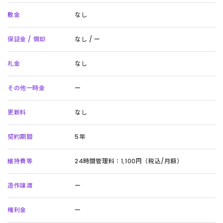
敷金
なし
保証金 / 償却
なし / ー
礼金
なし
その他一時金
ー
更新料
なし
契約期間
5年
維持費等
24時間管理料：1,100円（税込/月額）
造作譲渡
ー
権利金
ー