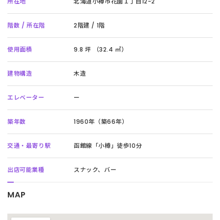
所在地
北海道小樽市花園１丁目12-2
階数 / 所在階
2階建 / 1階
使用面積
9.8 坪 （32.4 ㎡）
建物構造
木造
エレベーター
ー
築年数
1960年（築66年）
交通・最寄り駅
函館線「小樽」徒歩10分
出店可能業種
スナック、バー
MAP