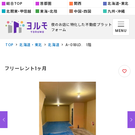
総合TOP
首都圏
関西
北海道・東北
北関東・甲信越
東海・北陸
中国・四国
九州・沖縄
夜のお店に特化した
不動産プラット
フォーム
MENU
TOP
北海道・東北
北海道
A-01BLD. 1階
フリーレント1ヶ月