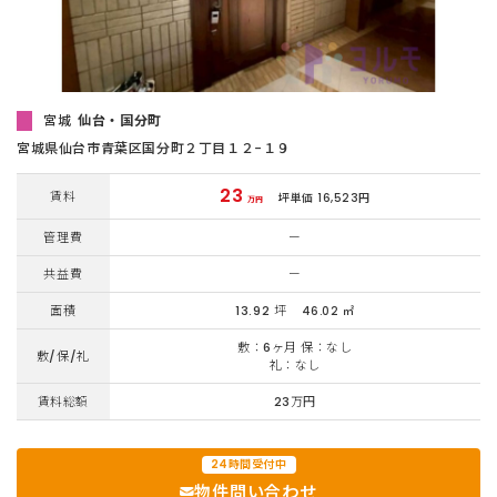
宮城
仙台・国分町
宮城県仙台市青葉区国分町２丁目１２−１９
23
賃料
坪単価 16,523円
万円
管理費
ー
共益費
ー
面積
13.92 坪
46.02 ㎡
敷：6ヶ月 保：なし
敷/保/礼
礼：なし
賃料総額
23万円
24時間受付中
物件問い合わせ