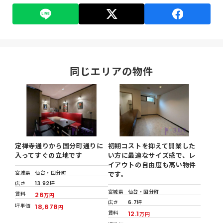
同じエリアの物件
定禅寺通りから国分町通りに
初期コストを抑えて開業した
入ってすぐの立地です
い方に最適なサイズ感で、レ
イアウトの自由度も高い物件
宮城県
仙台・国分町
です。
広さ
13.92坪
宮城県
仙台・国分町
賃料
26
万円
広さ
6.7坪
坪単価
18,678
円
賃料
12.1
万円