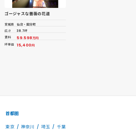
ゴージャスな薔薇の花道
宮城県
仙台・国分町
広さ
38.7坪
賃料
59.598
万円
坪単価
15,400
円
首都圏
東京
神奈川
埼玉
千葉