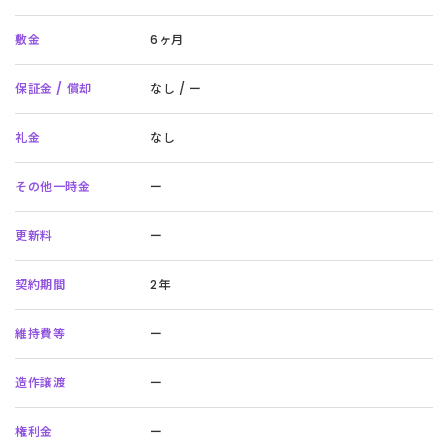
敷金
6ヶ月
保証金 / 償却
なし / ー
礼金
なし
その他一時金
ー
更新料
ー
契約期間
2年
維持費等
ー
造作譲渡
ー
権利金
ー