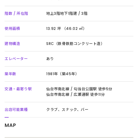
階数 / 所在階
地上3階地下1階建 / 3階
使用面積
13.92 坪 （46.02 ㎡）
建物構造
SRC（鉄骨鉄筋コンクリート造）
エレベーター
あり
築年数
1981年（築45年）
交通・最寄り駅
仙台市南北線 / 勾当台公園駅 徒歩5分
仙台市南北線 / 広瀬通駅 徒歩11分
出店可能業種
クラブ、スナック、バー
MAP