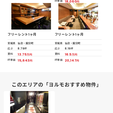
坪単価
18,060
円
フリーレント1ヶ月
フリーレント1ヶ月
宮城県
仙台・国分町
宮城県
仙台・国分町
広さ
8.79坪
広さ
8.19坪
賃料
13.75
賃料
16.5
万円
万円
坪単価
15,643
坪単価
20,147
円
円
このエリアの「ヨルモおすすめ物件」