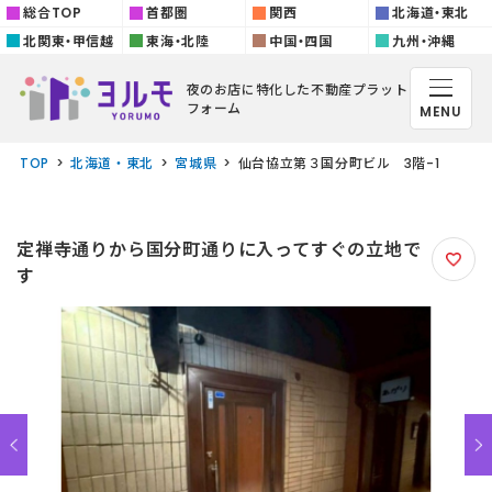
総合TOP
首都圏
関西
北海道・東北
北関東・甲信越
東海・北陸
中国・四国
九州・沖縄
夜のお店に特化した
不動産プラット
フォーム
MENU
TOP
北海道・東北
宮城県
仙台協立第３国分町ビル 3階-1
定禅寺通りから国分町通りに入ってすぐの立地で
す