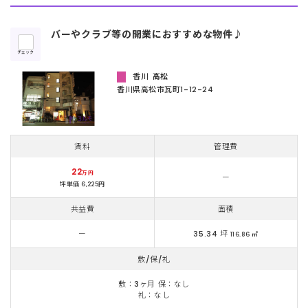
バーやクラブ等の開業におすすめな物件♪
チェック
香川
高松
香川県高松市瓦町1-12-24
賃料
管理費
22
万円
ー
坪単価 6,225円
共益費
面積
ー
35.34 坪
116.86 ㎡
敷/保/礼
敷：3ヶ月 保：なし
礼：なし