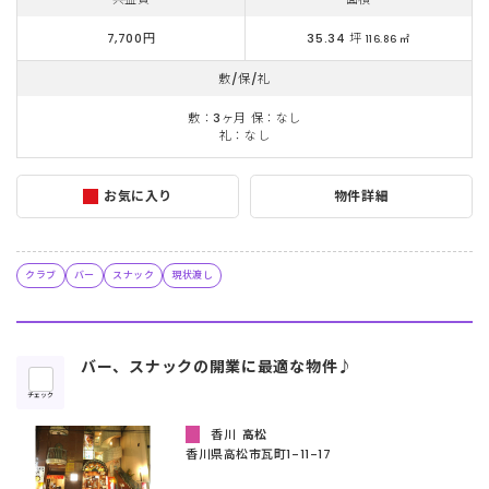
7,700円
35.34 坪
116.86 ㎡
敷/保/礼
敷：3ヶ月 保：なし
礼：なし
お気に入り
物件詳細
クラブ
バー
スナック
現状渡し
バー、スナックの開業に最適な物件♪
チェック
香川
高松
香川県高松市瓦町1-11-17