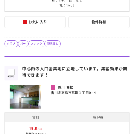
敷：4ヶ月 保：なし
礼：1ヶ月
お気に入り
物件詳細
クラブ
バー
スナック
現状渡し
中心街の人口密集地に立地しています。集客効果が期
待できます！
チェック
香川
高松
香川県高松市瓦町１丁目9−４
賃料
管理費
19.8
万円
ー
坪単価 8,661円