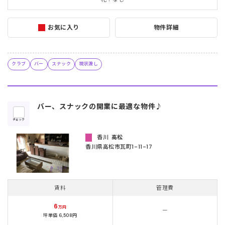
お気に入り
物件詳細
クラブ
バー
スナック
現状渡し
バー、スナックの開業に最適な物件♪
チェック
香川
高松
香川県高松市瓦町1-11-17
賃料
管理費
6
万円
ー
坪単価 6,508円