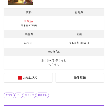
賃料
管理費
5.5
万円
ー
坪単価 5,765円
共益費
面積
7,700円
9.54 坪
31.57 ㎡
敷/保/礼
敷：3ヶ月 保：なし
礼：なし
お気に入り
物件詳細
クラブ
バー
スナック
現状渡し