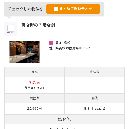
チェックした物件を
まとめて問い合わせ
商店街の３階店舗
チェック
香川
高松
香川県高松市古馬場町13-7
賃料
管理費
7.7
万円
ー
坪単価 8,750円
共益費
面積
22,000円
8.8 坪
29.12 ㎡
敷/保/礼