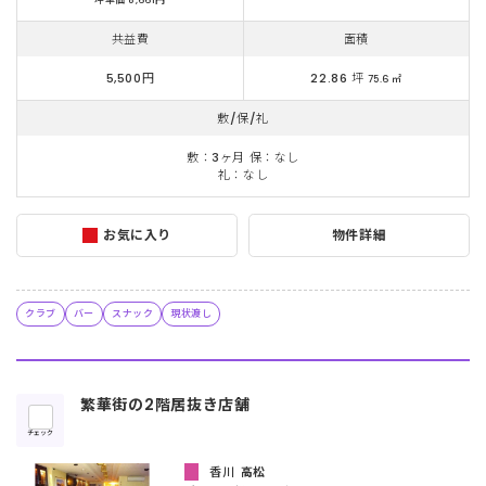
共益費
面積
5,500円
22.86 坪
75.6 ㎡
敷/保/礼
敷：3ヶ月 保：なし
礼：なし
お気に入り
物件詳細
クラブ
バー
スナック
現状渡し
繁華街の2階居抜き店舗
チェック
香川
高松