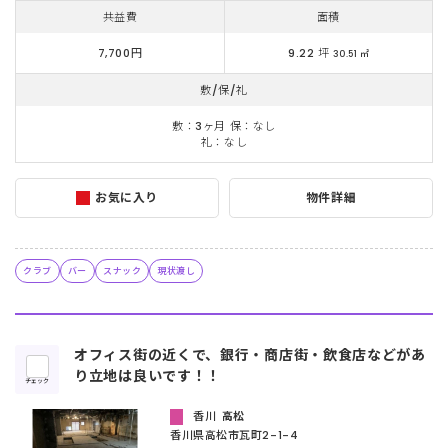
共益費
面積
7,700円
9.22 坪
30.51 ㎡
敷/保/礼
敷：3ヶ月 保：なし
礼：なし
お気に入り
物件詳細
クラブ
バー
スナック
現状渡し
オフィス街の近くで、銀行・商店街・飲食店などがあ
り立地は良いです！！
チェック
香川
高松
香川県高松市瓦町2-1-4