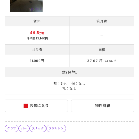
賃料
管理費
49.5
万円
ー
坪単価 13,140円
共益費
面積
11,000円
37.67 坪
124.54 ㎡
敷/保/礼
敷：3ヶ月 保：なし
礼：なし
お気に入り
物件詳細
クラブ
バー
スナック
スケルトン