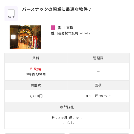
バースナックの開業に最適な物件♪
チェック
香川
高松
香川県高松市瓦町1-11-17
賃料
管理費
5.5
万円
ー
坪単価 6,159円
共益費
面積
7,700円
8.93 坪
29.55 ㎡
敷/保/礼
敷：3ヶ月 保：なし
礼：なし