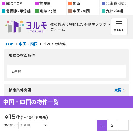
総合TOP
首都圏
関西
北海道・東北
北関東・甲信越
東海・北陸
中国・四国
九州・沖縄
夜のお店に特化した
不動産プラット
フォーム
MENU
TOP
中国・四国
すべての物件
現在の検索条件
香川県
検索条件変更
変更
中国・四国の物件一覧
15
全
件
(1〜10件を表示)
1
2
並べ替え：