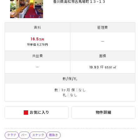
香川県高松市古馬場町１３−１３
賃料
管理費
16.5
万円
ー
坪単価 8,279円
共益費
面積
ー
19.93 坪
65.91 ㎡
敷/保/礼
敷：1ヶ月 保：なし
礼：なし
お気に入り
物件詳細
クラブ
バー
スナック
居抜き