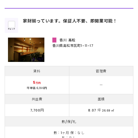
家財揃っています。保証人不要、即開業可能！
チェック
香川
高松
香川県高松市瓦町1-11-17
賃料
管理費
5
万円
ー
坪単価 6,196円
共益費
面積
7,700円
8.07 坪
26.69 ㎡
敷/保/礼
敷：1ヶ月 保：なし
礼：なし