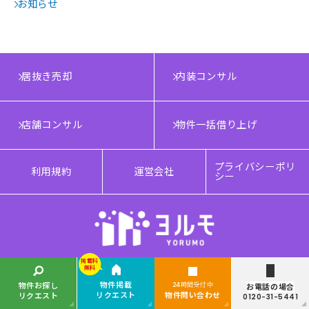
お知らせ
居抜き売却
内装コンサル
店舗コンサル
物件一括借り上げ
プライバシーポリ
利用規約
運営会社
シー
掲載料
無料
Copyright © YORUMO®. All rights reserved.
物件掲載
物件お探し
24時間受付中
お電話の場合
リクエスト
物件問い合わせ
リクエスト
0120-31-5441