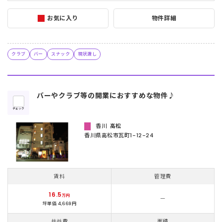
お気に入り
物件詳細
クラブ
バー
スナック
現状渡し
バーやクラブ等の開業におすすめな物件♪
チェック
香川
高松
香川県高松市瓦町1-12-24
賃料
管理費
16.5
万円
ー
坪単価 4,669円
共益費
面積