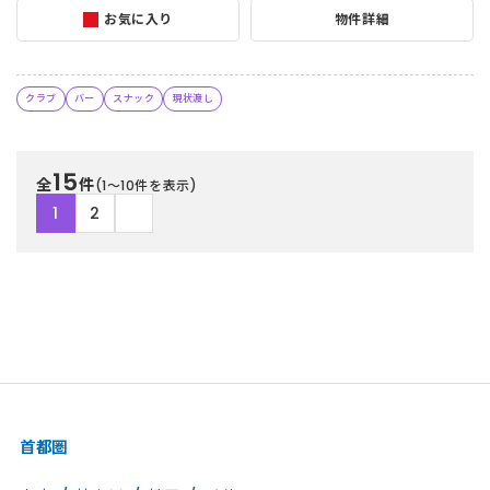
お気に入り
物件詳細
クラブ
バー
スナック
現状渡し
15
全
件
(1〜10件を表示)
1
2
首都圏