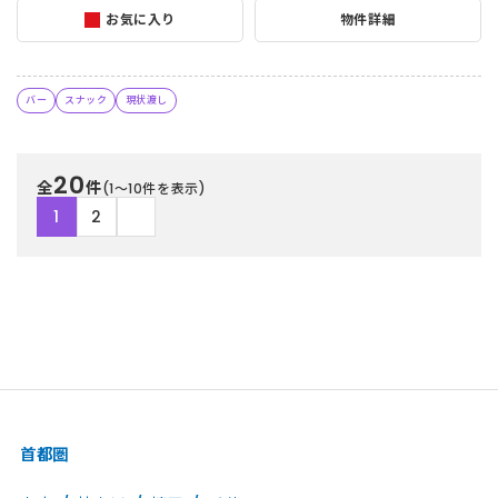
お気に入り
物件詳細
バー
スナック
現状渡し
20
全
件
(1〜10件を表示)
1
2
首都圏