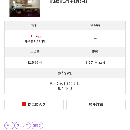
富山県富山市桜木町8-12
賃料
管理費
11.5
万円
ー
坪単価 11,892円
共益費
面積
12,500円
9.67 坪
32 ㎡
敷/保/礼
敷：2ヶ月 保：なし
礼：1ヶ月
お気に入り
物件詳細
バー
スナック
居抜き