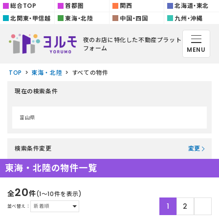
総合TOP
首都圏
関西
北海道・東北
北関東・甲信越
東海・北陸
中国・四国
九州・沖縄
夜のお店に特化した
不動産プラット
フォーム
MENU
TOP
東海・北陸
すべての物件
現在の検索条件
富山県
検索条件変更
変更
東海・北陸の物件一覧
20
全
件
(1〜10件を表示)
1
2
並べ替え：