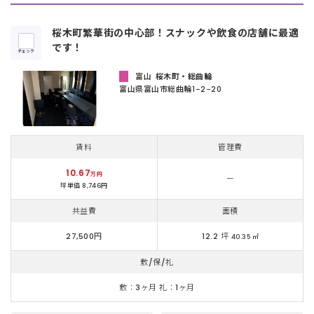
桜木町繁華街の中心部！スナックや飲食の店舗に最適
です！
チェック
富山
桜木町・総曲輪
富山県富山市総曲輪1-2-20
賃料
管理費
10.67
万円
ー
坪単価 8,746円
共益費
面積
27,500円
12.2 坪
40.35 ㎡
敷/保/礼
敷：3ヶ月 礼：1ヶ月