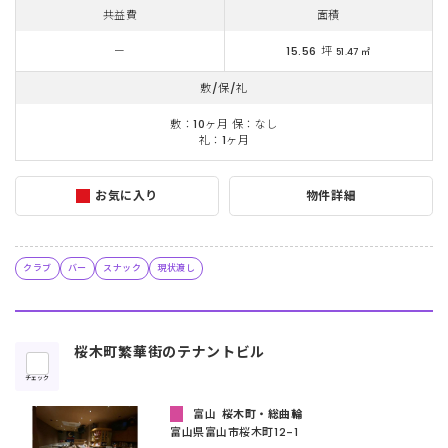
共益費
面積
ー
15.56 坪
51.47 ㎡
敷/保/礼
敷：10ヶ月 保：なし
礼：1ヶ月
お気に入り
物件詳細
クラブ
バー
スナック
現状渡し
桜木町繁華街のテナントビル
チェック
富山
桜木町・総曲輪
富山県富⼭市桜⽊町12-1