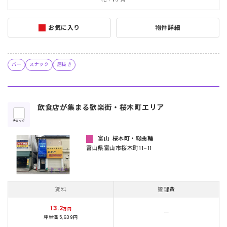
お気に入り
物件詳細
バー
スナック
居抜き
飲食店が集まる歓楽街・桜木町エリア
チェック
富山
桜木町・総曲輪
富山県富山市桜木町11-11
賃料
管理費
13.2
万円
ー
坪単価 5,639円