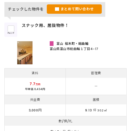
チェックした物件を
まとめて問い合わせ
スナック用、居抜物件！
チェック
富山
桜木町・総曲輪
富山県富山市総曲輪１丁目4-17
賃料
管理費
7.7
万円
ー
坪単価 8,434円
共益費
面積
3,000円
9.13 坪
30.2 ㎡
敷/保/礼