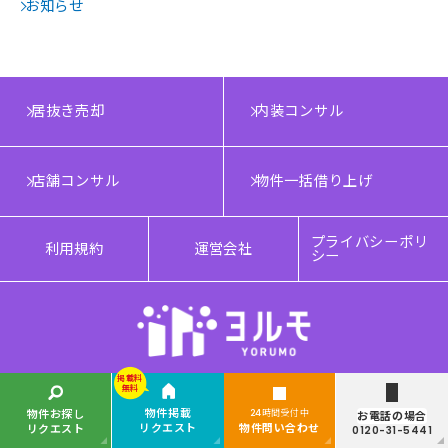
お知らせ
居抜き売却
内装コンサル
店舗コンサル
物件一括借り上げ
プライバシーポリ
利用規約
運営会社
シー
掲載料
無料
Copyright © YORUMO®. All rights reserved.
物件掲載
物件お探し
24時間受付中
お電話の場合
リクエスト
物件問い合わせ
リクエスト
0120-31-5441