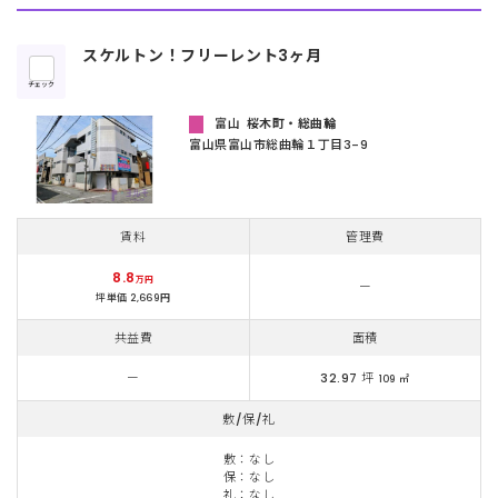
スケルトン！フリーレント3ヶ月
チェック
富山
桜木町・総曲輪
富山県富⼭市総曲輪１丁⽬3-9
賃料
管理費
8.8
万円
ー
坪単価 2,669円
共益費
面積
ー
32.97 坪
109 ㎡
敷/保/礼
敷：なし
保：なし
礼：なし