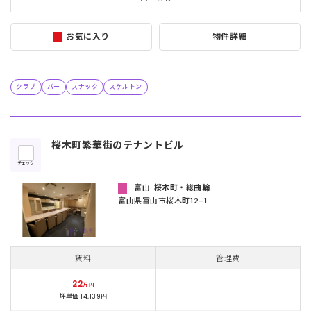
お気に入り
物件詳細
クラブ
バー
スナック
スケルトン
桜木町繁華街のテナントビル
チェック
富山
桜木町・総曲輪
富山県富⼭市桜⽊町12-1
賃料
管理費
22
万円
ー
坪単価 14,139円