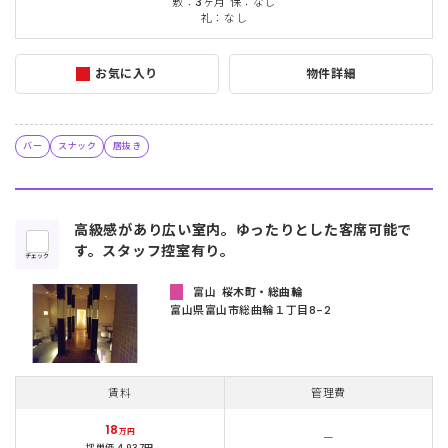
敷：3ヶ月 保：なし
礼：なし
お気に入り
物件詳細
バー
スナック
居抜き
高級感があり広い室内。ゆったりとした客席可能で
す。スタッフ控室有り。
チェック
富山
桜木町・総曲輪
富山県富山市総曲輪１丁目8-2
賃料
管理費
18
万円
ー
坪単価 4,937円