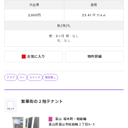
共益費
面積
2,000円
23.41 坪
77.4 ㎡
敷/保/礼
敷：3ヶ月 保：なし
礼：なし
お気に入り
物件詳細
クラブ
バー
スナック
現状渡し
繁華街の２階テナント
チェック
富山
桜木町・総曲輪
富山県富山市総曲輪２丁目6-3