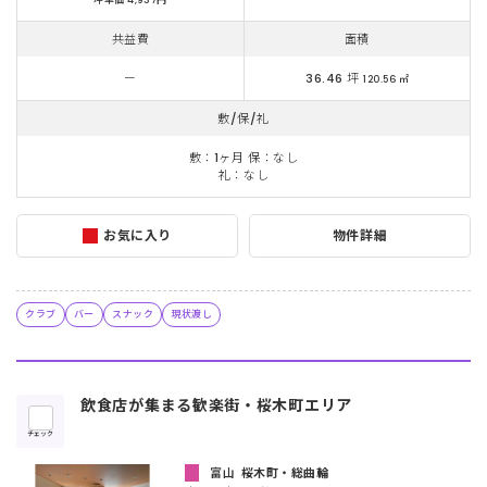
共益費
面積
ー
36.46 坪
120.56 ㎡
敷/保/礼
敷：1ヶ月 保：なし
礼：なし
お気に入り
物件詳細
クラブ
バー
スナック
現状渡し
飲食店が集まる歓楽街・桜木町エリア
チェック
富山
桜木町・総曲輪