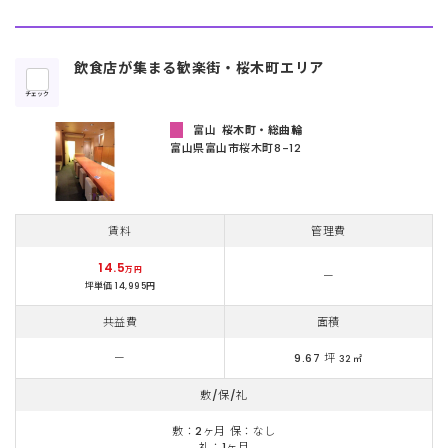
飲食店が集まる歓楽街・桜木町エリア
チェック
富山
桜木町・総曲輪
富山県富山市桜木町8-12
賃料
管理費
14.5
万円
ー
坪単価 14,995円
共益費
面積
ー
9.67 坪
32 ㎡
敷/保/礼
敷：2ヶ月 保：なし
礼：1ヶ月