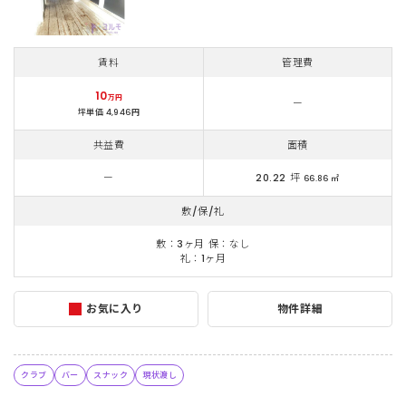
賃料
管理費
10
万円
ー
坪単価 4,946円
共益費
面積
ー
20.22 坪
66.86 ㎡
敷/保/礼
敷：3ヶ月 保：なし
礼：1ヶ月
お気に入り
物件詳細
クラブ
バー
スナック
現状渡し