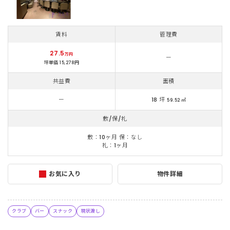
賃料
管理費
27.5
万円
ー
坪単価 15,278円
共益費
面積
ー
18 坪
59.52 ㎡
敷/保/礼
敷：10ヶ月 保：なし
礼：1ヶ月
お気に入り
物件詳細
クラブ
バー
スナック
現状渡し