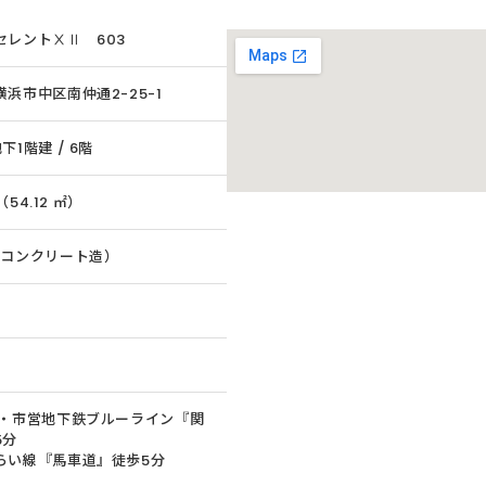
セレントⅩⅡ 603
浜市中区南仲通2-25-1
下1階建 / 6階
 （54.12 ㎡）
筋コンクリート造）
線・市営地下鉄ブルーライン『関
5分
らい線『馬車道』徒歩5分