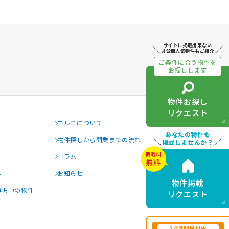
サイトに掲載出来ない
サイトに掲載出来ない
非公開人気物件もご紹介
非公開人気物件もご紹介
ご条件に合う物件を
ご条件に合う物件を
お探しします
お探しします
物件お探し
物件お探し
リクエスト
リクエスト
ヨルモについて
あなたの物件も
あなたの物件も
物件探しから開業までの流れ
掲載しませんか？
掲載しませんか？
掲載料
掲載料
コラム
無料
無料
へ
お知らせ
物件掲載
物件掲載
選択中の物件
リクエスト
リクエスト
24時間受付中
24時間受付中