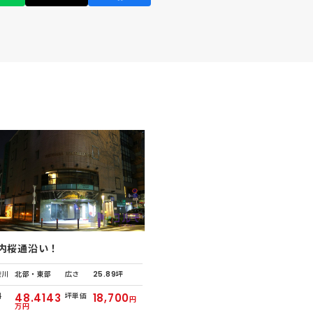
内桜通沿い！
奈川
北部・東部
広さ
25.89坪
料
48.4143
坪単価
18,700
円
万円