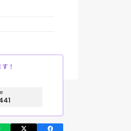
ます！
せ
441