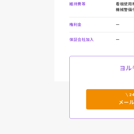
維持費等
看板使用料
機械警備代
権利金
ー
保証会社加入
ー
ヨル
2
メー