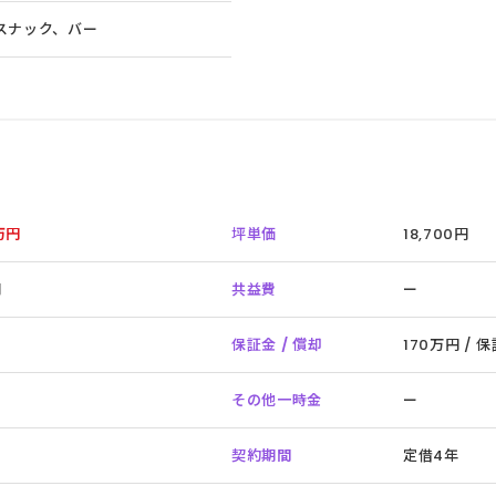
スナック、バー
9万円
坪単価
18,700円
円
共益費
ー
保証金 / 償却
170万円 / 
その他一時金
ー
契約期間
定借4年