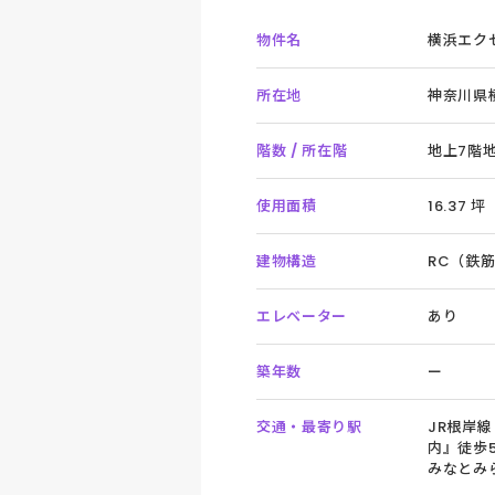
物件名
横浜エク
所在地
神奈川県横
階数 / 所在階
地上7階地
使用面積
16.37 坪
建物構造
RC（鉄
エレベーター
あり
築年数
ー
交通・最寄り駅
JR根岸
内』徒歩
みなとみ