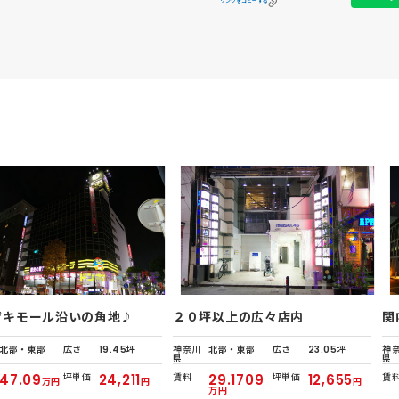
リンクをコピーする
ザキモール沿いの角地♪
２０坪以上の広々店内
関
北部・東部
広さ
19.45坪
神奈川
北部・東部
広さ
23.05坪
神
県
県
47.09
坪単価
24,211
賃料
29.1709
坪単価
12,655
賃
万円
円
円
万円