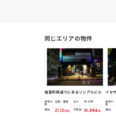
同じエリアの物件
福富町西通りにあるソシアルビル
イセ
神奈川
北部・東部
広さ
19.21坪
神奈川
県
県
賃料
21.12
坪単価
10,994
賃料
万円
円