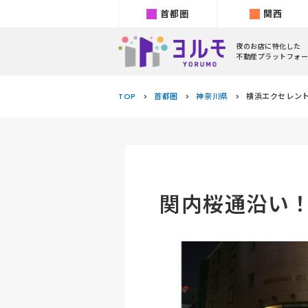
首都圏
関西
夜のお店に特化した
不動産プラットフォー
TOP
首都圏
神奈川県
横浜エクセレント
関内桜通沿い