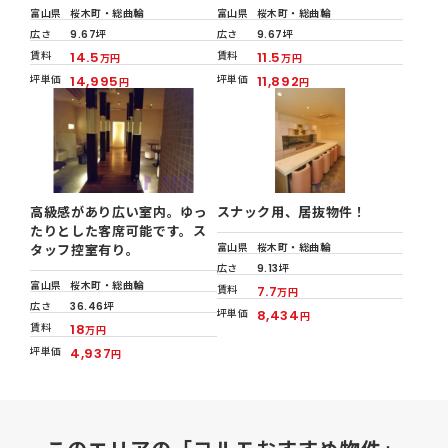
富山県
桜木町・総曲輪
富山県
桜木町・総曲輪
広さ
9.67坪
広さ
9.67坪
賃料
14.5
賃料
11.5
万円
万円
坪単価
14,995
坪単価
11,892
円
円
高級感があり広い室内。ゆっ
スナック用、居抜物件！
たりとした客席可能です。ス
富山県
桜木町・総曲輪
タッフ控室有り。
広さ
9.13坪
富山県
桜木町・総曲輪
賃料
7.7
万円
広さ
36.46坪
坪単価
8,434
円
賃料
18
万円
坪単価
4,937
円