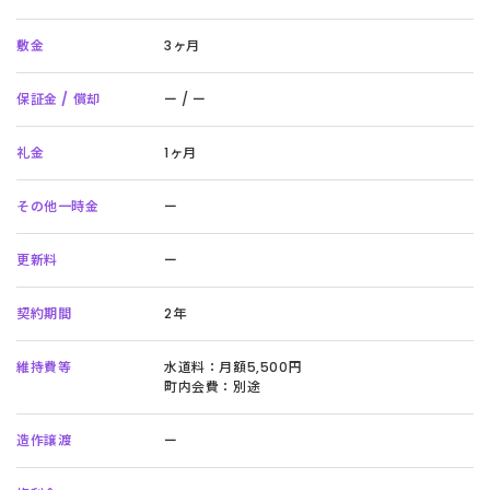
敷金
3ヶ月
保証金 / 償却
ー / ー
礼金
1ヶ月
その他一時金
ー
更新料
ー
契約期間
2年
維持費等
水道料：月額5,500円
町内会費：別途
造作譲渡
ー