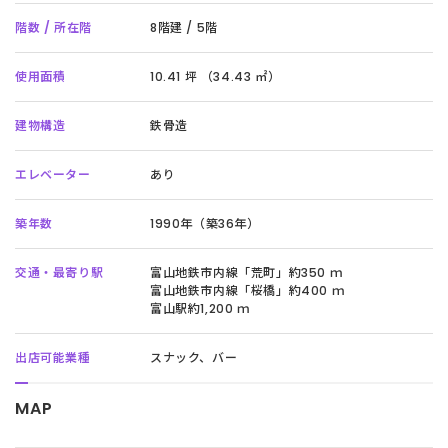
階数 / 所在階
8階建 / 5階
使用面積
10.41 坪 （34.43 ㎡）
建物構造
鉄骨造
エレベーター
あり
築年数
1990年（築36年）
交通・最寄り駅
富山地鉄市内線「荒町」約350 ｍ
富山地鉄市内線「桜橋」約400 ｍ
富山駅約1,200 ｍ
出店可能業種
スナック、バー
MAP