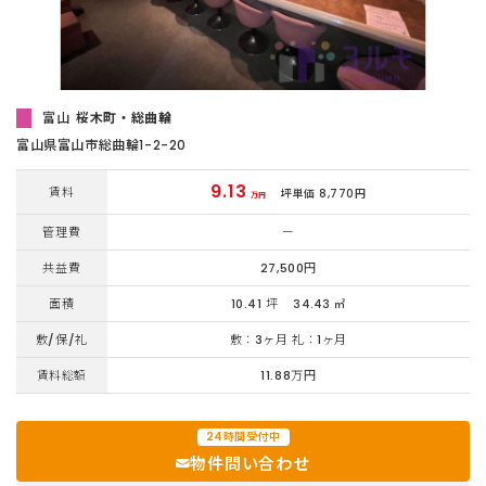
富山
桜木町・総曲輪
富山県富山市総曲輪1-2-20
9.13
賃料
坪単価 8,770円
万円
管理費
ー
共益費
27,500円
面積
10.41 坪
34.43 ㎡
敷/保/礼
敷：3ヶ月 礼：1ヶ月
賃料総額
11.88万円
24時間受付中
物件問い合わせ