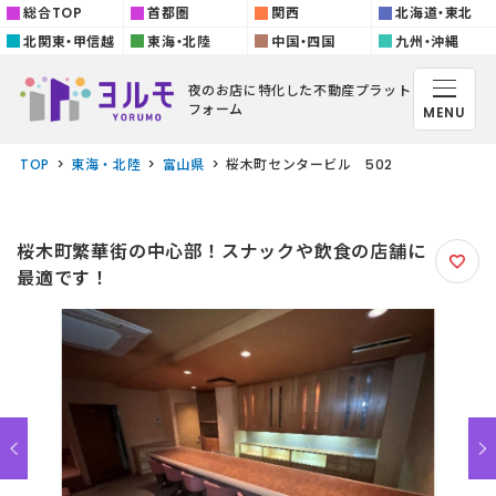
総合TOP
首都圏
関西
北海道・東北
北関東・甲信越
東海・北陸
中国・四国
九州・沖縄
夜のお店に特化した
不動産プラット
フォーム
MENU
TOP
東海・北陸
富山県
桜木町センタービル 502
桜木町繁華街の中心部！スナックや飲食の店舗に
最適です！