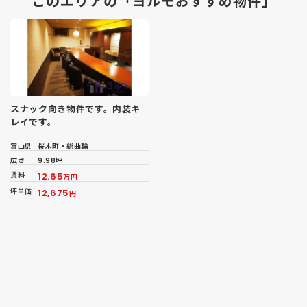
このエリアの「ヨルモおすすめ物件」
スナック向き物件です。内装キ
レイです。
富山県
桜木町・総曲輪
広さ
9.98坪
賃料
12.65
万円
坪単価
12,675
円