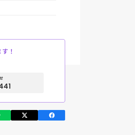
ます！
せ
441