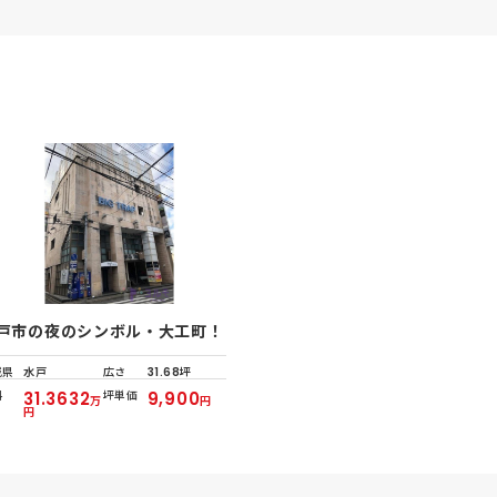
戸市の夜のシンボル・大工町！
城県
水戸
広さ
31.68坪
料
31.3632
坪単価
9,900
万
円
円