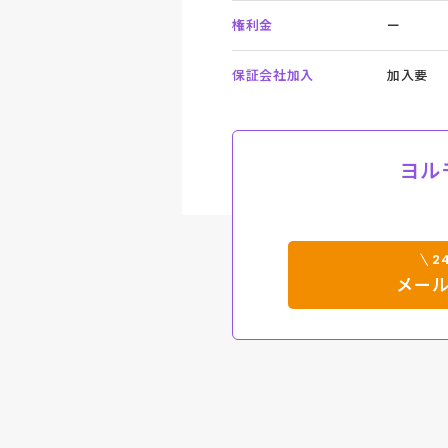
権利金
ー
保証会社加入
加入要
ヨル
2
メー