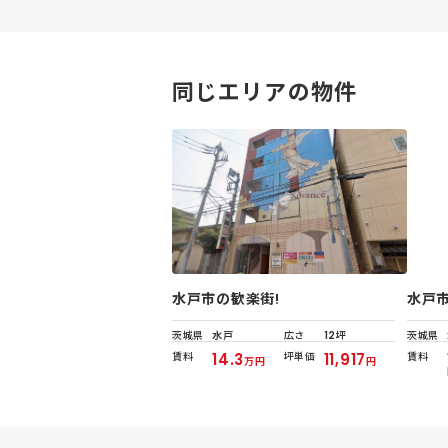
同じエリアの物件
水戸市の歓楽街!
水戸
茨城県
水戸
広さ
12坪
茨城県
賃料
14.3
坪単価
11,917
賃料
万円
円