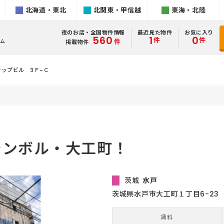
北海道・東北
北関東・甲信越
東海・北陸
夜のお店・全国物件情報
最近見た物件
お気に入り
560
1
0
件
件
件
ム
掲載物件
ップビル 3Ｆ-Ｃ
シンボル・大工町！
茨城
水戸
茨城県水戸市大工町１丁目6-23
賃料