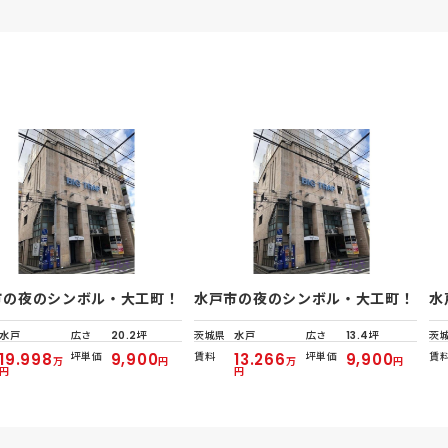
市の夜のシンボル・大工町！
水戸市の夜のシンボル・大工町！
水
水戸
広さ
20.2坪
茨城県
水戸
広さ
13.4坪
茨
19.998
坪単価
9,900
賃料
13.266
坪単価
9,900
賃
万
円
万
円
円
円