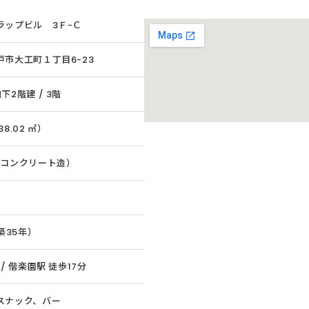
ラップビル 3Ｆ-Ｃ
戸市大工町１丁目6-23
下2階建 / 3階
（38.02 ㎡）
筋コンクリート造）
（築35年）
 / 偕楽園駅 徒歩17分
スナック、バー