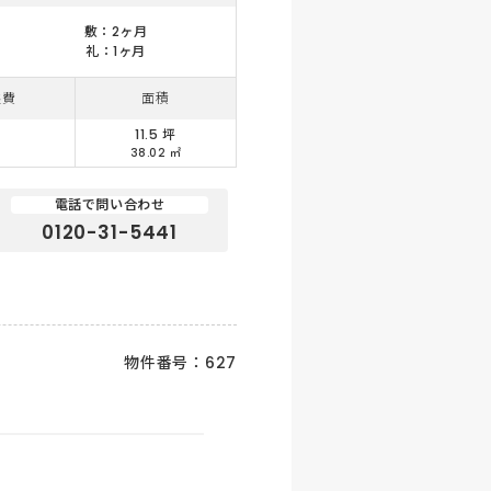
敷：2ヶ月
礼：1ヶ月
益費
面積
11.5 坪
ー
38.02 ㎡
電話で問い合わせ
0120-31-5441
物件番号：627