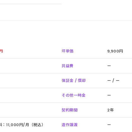
万円
坪単価
9,900円
共益費
ー
保証金 / 償却
ー / ー
その他一時金
ー
契約期間
2年
：11,000円/月（税込）
造作譲渡
ー