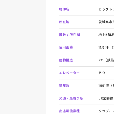
物件名
ビッグト
所在地
茨城県水
階数 / 所在階
地上5階地
使用面積
11.5 坪 
建物構造
RC（鉄
エレベーター
あり
築年数
1991年
交通・最寄り駅
JR常磐線
出店可能業種
クラブ、