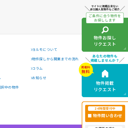
サイトに掲載出来ない
サイトに掲載出来ない
非公開人気物件もご紹介
非公開人気物件もご紹介
ご条件に合う物件を
ご条件に合う物件を
お探しします
お探しします
物件お探し
物件お探し
リクエスト
リクエスト
ヨルモについて
あなたの物件も
あなたの物件も
物件探しから開業までの流れ
掲載しませんか？
掲載しませんか？
掲載料
掲載料
コラム
無料
無料
へ
お知らせ
物件掲載
物件掲載
選択中の物件
リクエスト
リクエスト
24時間受付中
24時間受付中
物件問い合わせ
物件問い合わせ