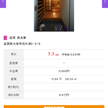
滋賀
浜大津
滋賀県大津市浜大津2-3-9
7.7
賃料
坪単価 6,661円
万円
管理費
ー
共益費
11,000円
面積
11.56 坪
38.24 ㎡
敷/保/礼
賃料総額
8.8万円