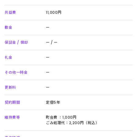
共益費
11,000円
敷金
ー
保証金 / 償却
ー / ー
礼金
ー
その他一時金
ー
更新料
ー
契約期間
定借5年
維持費等
町会費 ：1,000円
ごみ処理代：2,200円（税込）