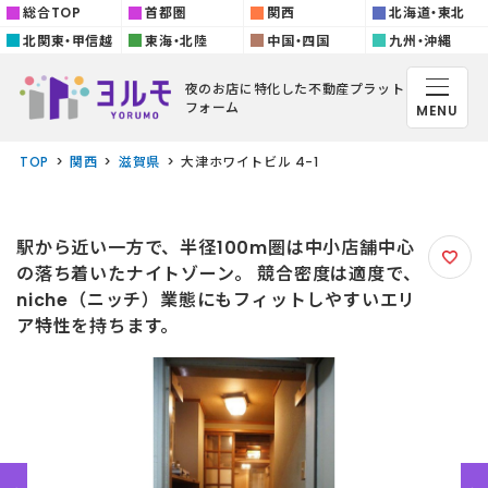
総合TOP
首都圏
関西
北海道・東北
北関東・甲信越
東海・北陸
中国・四国
九州・沖縄
夜のお店に特化した
不動産プラット
フォーム
MENU
TOP
関西
滋賀県
大津ホワイトビル 4-1
駅から近い一方で、半径100m圏は中小店舗中心
の落ち着いたナイトゾーン。 競合密度は適度で、
niche（ニッチ）業態にもフィットしやすいエリ
ア特性を持ちます。