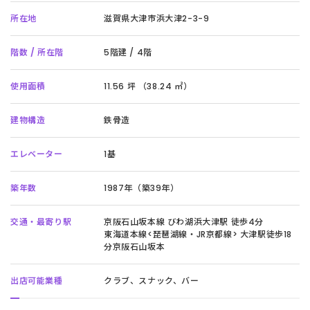
所在地
滋賀県大津市浜大津2-3-9
階数 / 所在階
5階建 / 4階
使用面積
11.56 坪 （38.24 ㎡）
建物構造
鉄骨造
エレベーター
1基
築年数
1987年（築39年）
交通・最寄り駅
京阪石山坂本線 びわ湖浜大津駅 徒歩4分
東海道本線<琵琶湖線・JR京都線> 大津駅徒歩18
分京阪石山坂本
出店可能業種
クラブ、スナック、バー