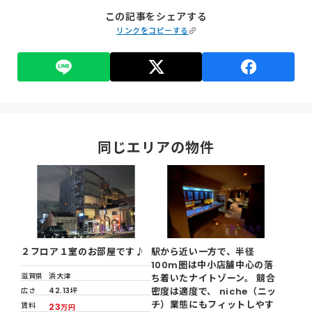
この記事をシェアする
リンクをコピーする
同じエリアの物件
２フロア１室のお部屋です♪
駅から近い一方で、半径
100m圏は中小店舗中心の落
滋賀県
浜大津
ち着いたナイトゾーン。 競合
密度は適度で、 niche（ニッ
広さ
42.13坪
チ）業態にもフィットしやす
賃料
23
万円