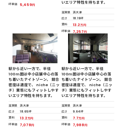
いエリア特性を持ちます。
坪単価
5,459
円
滋賀県
浜大津
広さ
18.19坪
賃料
13.2
万円
坪単価
7,257
円
駅から近い一方で、半径
駅から近い一方で、半径
100m圏は中小店舗中心の落
100m圏は中小店舗中心の落
ち着いたナイトゾーン。 競合
ち着いたナイトゾーン。 競合
密度は適度で、 niche（ニッ
密度は適度で、 niche（ニッ
チ）業態にもフィットしやす
チ）業態にもフィットしやす
いエリア特性を持ちます。
いエリア特性を持ちます。
滋賀県
浜大津
滋賀県
浜大津
広さ
18.65坪
広さ
9.64坪
賃料
13.2
賃料
7.7
万円
万円
坪単価
7,078
坪単価
7,988
円
円