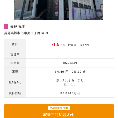
長野
松本
長野県松本市中央１丁目14-3
71.5
賃料
坪単価 11,087円
万円
管理費
ー
共益費
85,745円
面積
64.49 坪
213.22 ㎡
敷：3ヶ月 保：なし
敷/保/礼
礼：なし
賃料総額
80.0745万円
24時間受付中
物件問い合わせ