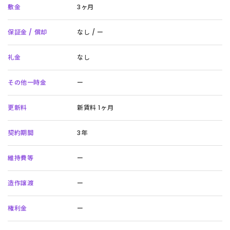
敷金
3ヶ月
保証金 / 償却
なし / ー
礼金
なし
その他一時金
ー
更新料
新賃料 1ヶ月
契約期間
3年
維持費等
ー
造作譲渡
ー
権利金
ー