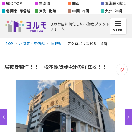
総合TOP
首都圏
関西
北海道・東北
北関東・甲信越
東海・北陸
中国・四国
九州・沖縄
夜のお店に特化した
不動産プラット
フォーム
MENU
TOP
北関東・甲信越
長野県
アクロポリスビル 4階
居抜き物件！！ 松本駅徒歩4分の好立地！！