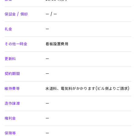
保証金 / 償却
ー / ー
礼金
ー
その他一時金
看板設置費用
更新料
ー
契約期間
ー
維持費等
水道料、電気料がかかります(ビル側よりご請求)
造作譲渡
ー
権利金
ー
保険等
ー