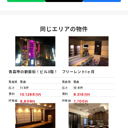
同じエリアの物件
青森市の歓楽街！ビル3階！
フリーレント1ヶ月
青森県
青森
青森県
青森
広さ
11.5坪
広さ
10.8坪
賃料
10.1288
賃料
8.316
万円
万円
坪単価
8,808
坪単価
7,700
円
円