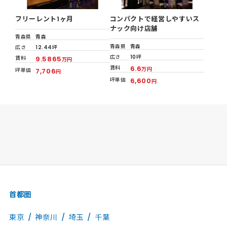
フリーレント1ヶ月
コンパクトで経営しやすいス
ナック向け店舗
青森県
青森
青森県
青森
広さ
12.44坪
広さ
10坪
賃料
9.5865
万円
賃料
6.6
万円
坪単価
7,706
円
坪単価
6,600
円
首都圏
東京
神奈川
埼玉
千葉