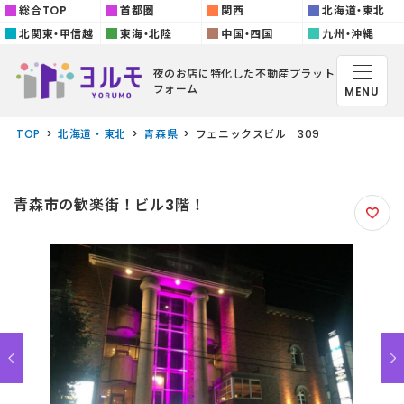
総合TOP
首都圏
関西
北海道・東北
北関東・甲信越
東海・北陸
中国・四国
九州・沖縄
夜のお店に特化した
不動産プラット
フォーム
MENU
TOP
北海道・東北
青森県
フェニックスビル 309
青森市の歓楽街！ビル3階！