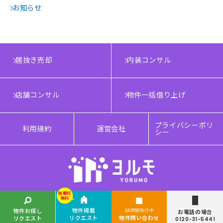
お知らせ
居抜き売却
内装コンサル
店舗コンサル
物件一括借り上げ
プライバシーポリ
利用規約
運営会社
シー
掲載料
掲載料
無料
無料
Copyright © YORUMO®. All rights reserved.
物件掲載
物件掲載
物件お探し
物件お探し
24時間受付中
24時間受付中
お電話の場合
お電話の場合
リクエスト
リクエスト
物件問い合わせ
物件問い合わせ
リクエスト
リクエスト
0120-31-5441
0120-31-5441