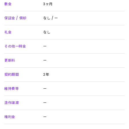
敷金
3ヶ月
保証金 / 償却
なし / ー
礼金
なし
その他一時金
ー
更新料
ー
契約期間
2年
維持費等
ー
造作譲渡
ー
権利金
ー