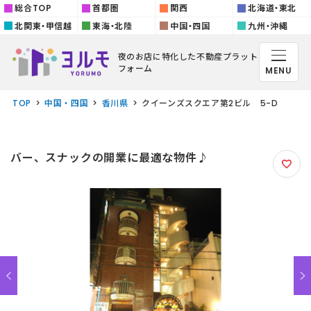
総合TOP
首都圏
関西
北海道・東北
北関東・甲信越
東海・北陸
中国・四国
九州・沖縄
夜のお店に特化した
不動産プラット
フォーム
MENU
TOP
中国・四国
香川県
クイーンズスクエア第2ビル 5-D
バー、スナックの開業に最適な物件♪