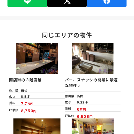
同じエリアの物件
商店街の３階店舗
バー、スナックの開業に最適
な物件♪
香川県
高松
香川県
高松
広さ
8.8坪
広さ
9.22坪
賃料
7.7
万円
賃料
6
万円
坪単価
8,750
円
坪単価
6,508
円