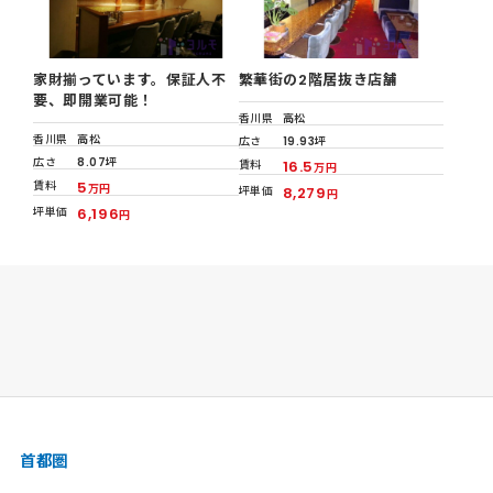
家財揃っています。保証人不
繁華街の2階居抜き店舗
要、即開業可能！
香川県
高松
香川県
高松
広さ
19.93坪
広さ
8.07坪
賃料
16.5
万円
賃料
5
万円
坪単価
8,279
円
坪単価
6,196
円
首都圏