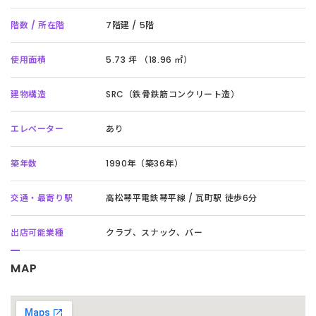
階数 / 所在階
7階建 / 5階
使用面積
5.73 坪 （18.96 ㎡）
建物構造
SRC（鉄骨鉄筋コンクリート造）
エレベーター
あり
築年数
1990年（築36年）
交通・最寄り駅
高松琴平電鉄琴平線 / 瓦町駅 徒歩6分
出店可能業種
クラブ、スナック、バー
MAP