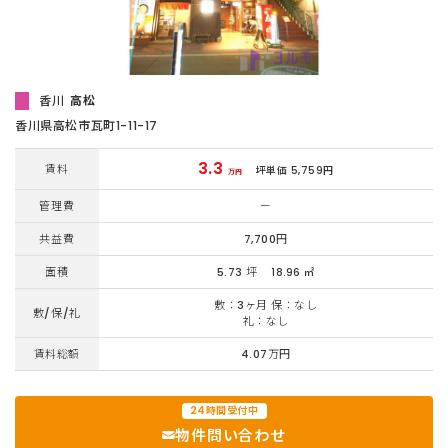
香川
高松
香川県高松市瓦町1-11-17
3.3
賃料
坪単価 5,759円
万円
管理費
ー
共益費
7,700円
面積
5.73 坪
18.96 ㎡
敷：3ヶ月 保：なし
敷/保/礼
礼：なし
賃料総額
4.07万円
24時間受付中
物件問い合わせ