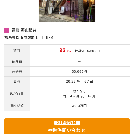
福島
郡山駅前
福島県郡山市駅前１丁目5-4
33
賃料
坪単価 16,288円
万円
管理費
ー
共益費
33,000円
面積
20.26 坪
67 ㎡
敷：なし
敷/保/礼
保：4ヶ月 礼：1ヶ月
賃料総額
36.3万円
24時間受付中
物件問い合わせ