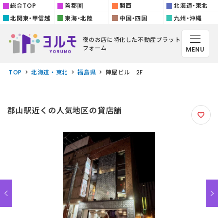
総合TOP
首都圏
関西
北海道・東北
北関東・甲信越
東海・北陸
中国・四国
九州・沖縄
夜のお店に特化した
不動産プラット
フォーム
MENU
TOP
北海道・東北
福島県
陣屋ビル 2F
郡山駅近くの人気地区の貸店舗