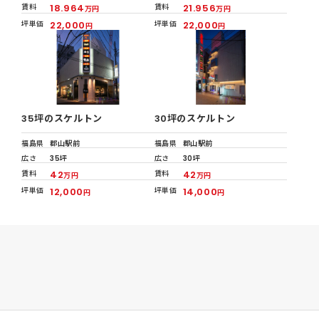
賃料
18.964
賃料
21.956
万円
万円
坪単価
22,000
坪単価
22,000
円
円
35坪のスケルトン
30坪のスケルトン
福島県
郡山駅前
福島県
郡山駅前
広さ
35坪
広さ
30坪
賃料
42
賃料
42
万円
万円
坪単価
12,000
坪単価
14,000
円
円