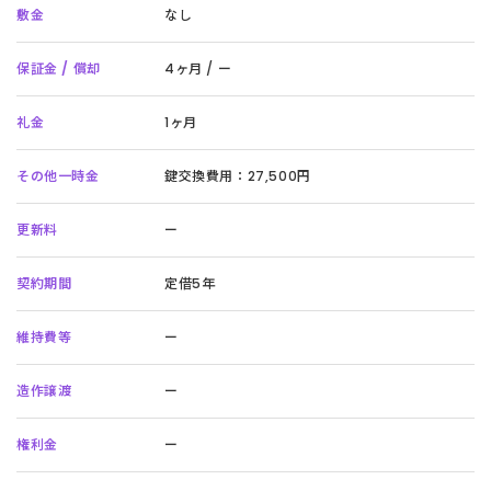
敷金
なし
保証金 / 償却
4ヶ月 / ー
礼金
1ヶ月
その他一時金
鍵交換費用：27,500円
更新料
ー
契約期間
定借5年
維持費等
ー
造作譲渡
ー
権利金
ー