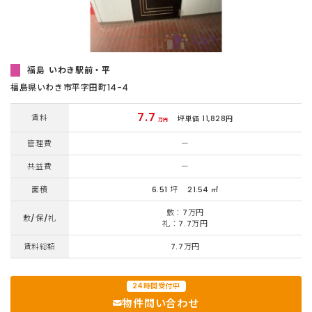
福島
いわき駅前・平
福島県いわき市平字田町14-4
7.7
賃料
坪単価 11,828円
万円
管理費
ー
共益費
ー
面積
6.51 坪
21.54 ㎡
敷：7万円
敷/保/礼
礼：7.7万円
賃料総額
7.7万円
24時間受付中
物件問い合わせ