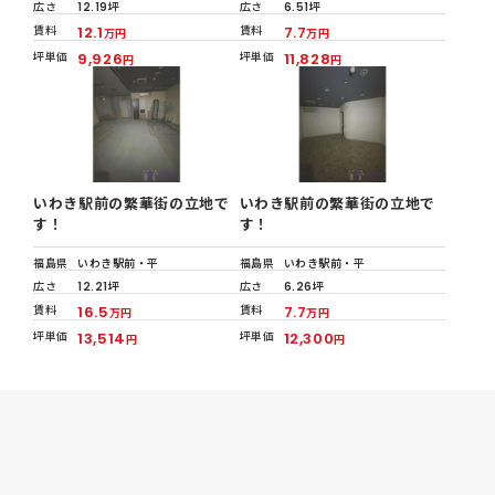
広さ
12.19坪
広さ
6.51坪
賃料
12.1
賃料
7.7
万円
万円
坪単価
9,926
坪単価
11,828
円
円
いわき駅前の繁華街の立地で
いわき駅前の繁華街の立地で
す！
す！
福島県
いわき駅前・平
福島県
いわき駅前・平
広さ
12.21坪
広さ
6.26坪
賃料
16.5
賃料
7.7
万円
万円
坪単価
13,514
坪単価
12,300
円
円