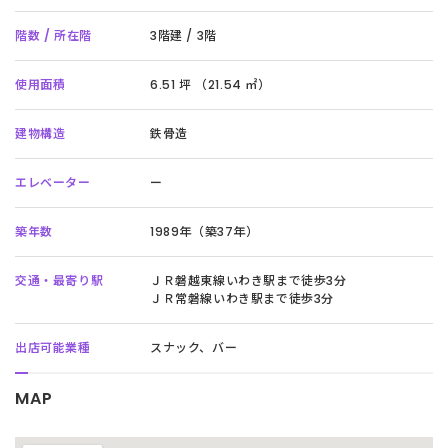
階数 / 所在階
3階建 / 3階
使用面積
6.51 坪 （21.54 ㎡）
建物構造
鉄骨造
エレベーター
ー
築年数
1989年（築37年）
交通・最寄り駅
ＪＲ磐越東線いわき駅まで徒歩3分
ＪＲ常磐線いわき駅まで徒歩3分
出店可能業種
スナック、バー
MAP