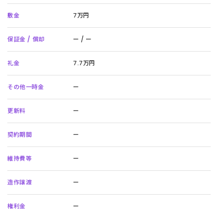
敷金
7万円
保証金 / 償却
ー / ー
礼金
7.7万円
その他一時金
ー
更新料
ー
契約期間
ー
維持費等
ー
造作譲渡
ー
権利金
ー