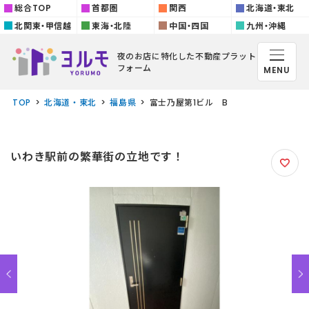
総合TOP
首都圏
関西
北海道・東北
北関東・甲信越
東海・北陸
中国・四国
九州・沖縄
夜のお店に特化した
不動産プラット
フォーム
MENU
TOP
北海道・東北
福島県
富士乃屋第1ビル B
いわき駅前の繁華街の立地です！