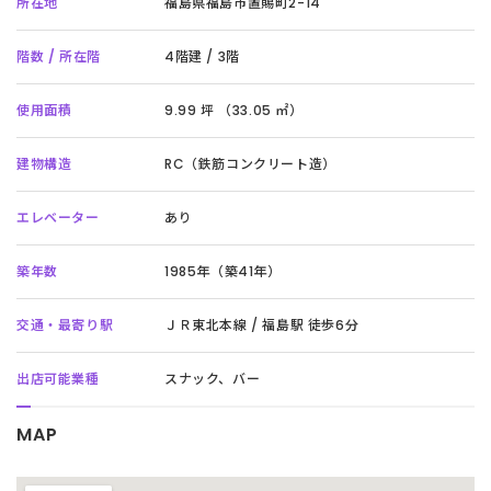
所在地
福島県福島市置賜町2-14
階数 / 所在階
4階建 / 3階
使用面積
9.99 坪 （33.05 ㎡）
建物構造
RC（鉄筋コンクリート造）
エレベーター
あり
築年数
1985年（築41年）
交通・最寄り駅
ＪＲ東北本線 / 福島駅 徒歩6分
出店可能業種
スナック、バー
MAP