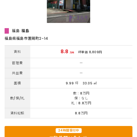
福島
福島
福島県福島市置賜町2-14
8.8
賃料
坪単価 8,809円
万円
管理費
ー
共益費
ー
面積
9.99 坪
33.05 ㎡
敷：8万円
敷/保/礼
保：なし
礼：8.8万円
賃料総額
8.8万円
24時間受付中