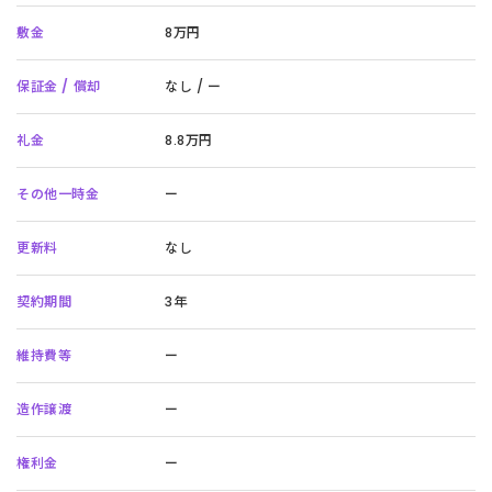
敷金
8万円
保証金 / 償却
なし / ー
礼金
8.8万円
その他一時金
ー
更新料
なし
契約期間
3年
維持費等
ー
造作譲渡
ー
権利金
ー