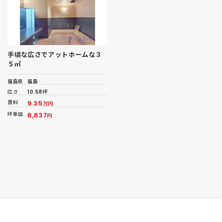
手頃な広さでアットホームな３
５㎡
福島県
福島
広さ
10.58坪
賃料
9.35
万円
坪単価
8,837
円