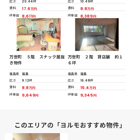
広さ
20.44坪
広さ
10.49坪
賃料
17.6
賃料
8.8
万円
万円
坪単価
8,611
坪単価
8,389
円
円
万世町 ５階 スナック居抜
万世町 ２階 貸店舗 約１
き物件
６坪
福島県
福島
福島県
福島
広さ
9.12坪
広さ
16.48坪
賃料
8.8
賃料
15.4
万円
万円
坪単価
9,649
坪単価
9,345
円
円
このエリアの「ヨルモおすすめ物件」