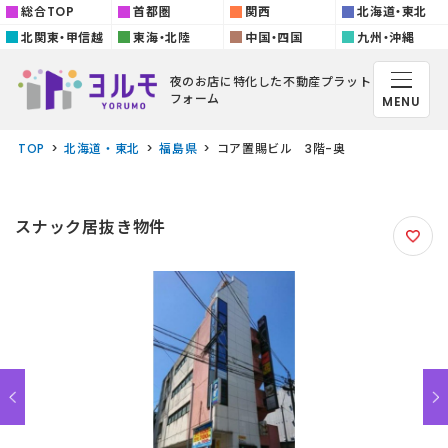
総合TOP
首都圏
関西
北海道・東北
北関東・甲信越
東海・北陸
中国・四国
九州・沖縄
夜のお店に特化した
不動産プラット
フォーム
MENU
TOP
北海道・東北
福島県
コア置賜ビル 3階-奥
スナック居抜き物件