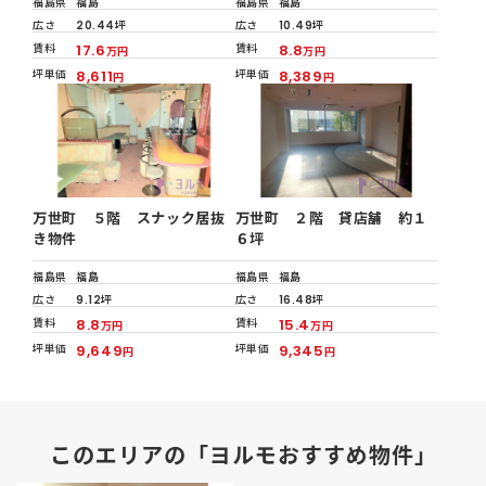
福島県
福島
福島県
福島
広さ
20.44坪
広さ
10.49坪
賃料
17.6
賃料
8.8
万円
万円
坪単価
8,611
坪単価
8,389
円
円
万世町 ５階 スナック居抜
万世町 ２階 貸店舗 約１
き物件
６坪
福島県
福島
福島県
福島
広さ
9.12坪
広さ
16.48坪
賃料
8.8
賃料
15.4
万円
万円
坪単価
9,649
坪単価
9,345
円
円
このエリアの「ヨルモおすすめ物件」