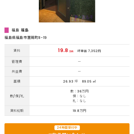
福島
福島
福島県福島市置賜町8-19
19.8
賃料
坪単価 7,352円
万円
管理費
ー
共益費
ー
面積
26.93 坪
89.05 ㎡
敷：36万円
敷/保/礼
保：なし
礼：なし
賃料総額
19.8万円
24時間受付中