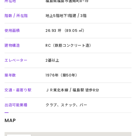
所在地
福島県福島市置賜町8-19
階数 / 所在階
地上5階地下1階建 / 3階
使用面積
26.93 坪 （89.05 ㎡）
建物構造
RC（鉄筋コンクリート造）
エレベーター
2基以上
築年数
1976年（築50年）
交通・最寄り駅
ＪＲ東北本線 / 福島駅 徒歩8分
出店可能業種
クラブ、スナック、バー
MAP