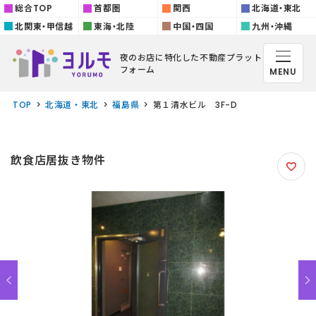
総合TOP
首都圏
関西
北海道・東北
北関東・甲信越
東海・北陸
中国・四国
九州・沖縄
夜のお店に特化した
不動産プラット
フォーム
MENU
TOP
北海道・東北
福島県
第１清水ビル 3F-D
飲食店居抜き物件