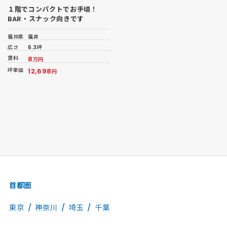
１階でコンパクトでお手頃！
BAR・スナック向きです
福井県
福井
広さ
6.3坪
賃料
8
万円
坪単価
12,698
円
首都圏
東京
神奈川
埼玉
千葉