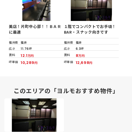
美店！片町中心部！！ＢＡＲ
１階でコンパクトでお手頃！
に最適
BAR・スナック向きです
福井県
福井
福井県
福井
広さ
11.76坪
広さ
6.3坪
賃料
12.1
賃料
8
万円
万円
坪単価
10,289
坪単価
12,698
円
円
このエリアの「ヨルモおすすめ物件」