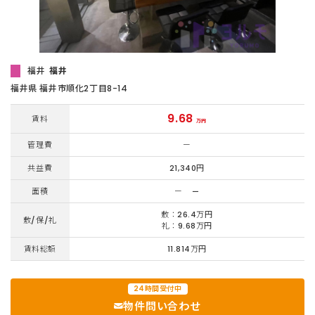
福井
福井
福井県 福井市順化2丁目8-14
9.68
賃料
万円
管理費
ー
共益費
21,340円
面積
ー
ー
敷：26.4万円
敷/保/礼
礼：9.68万円
賃料総額
11.814万円
24時間受付中
物件問い合わせ