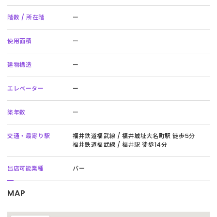
階数 / 所在階
ー
使用面積
ー
建物構造
ー
エレベーター
ー
築年数
ー
交通・最寄り駅
福井鉄道福武線 / 福井城址大名町駅 徒歩5分
福井鉄道福武線 / 福井駅 徒歩14分
出店可能業種
バー
MAP