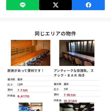
同じエリアの物件
厨房があって便利です！
アンティークな雰囲気。ス
ナック・ＢＡＲ 向き
福井県
福井
福井県
福井
広さ
12坪
広さ
7坪
賃料
7.7
万円
賃料
7.15
万円
坪単価
6,417
円
坪単価
10,214
円