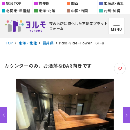
総合TOP
首都圏
関西
北海道・東北
北関東・甲信越
東海・北陸
中国・四国
九州・沖縄
夜のお店に特化した
不動産プラット
フォーム
MENU
TOP
東海・北陸
福井県
Park-Side-Tower 6F-B
カウンターのみ、お洒落なBAR向きです