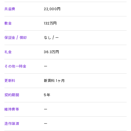
共益費
22,000円
敷金
132万円
保証金 / 償却
なし / ー
礼金
36.3万円
その他一時金
ー
更新料
新賃料 1ヶ月
契約期間
5年
維持費等
ー
造作譲渡
ー