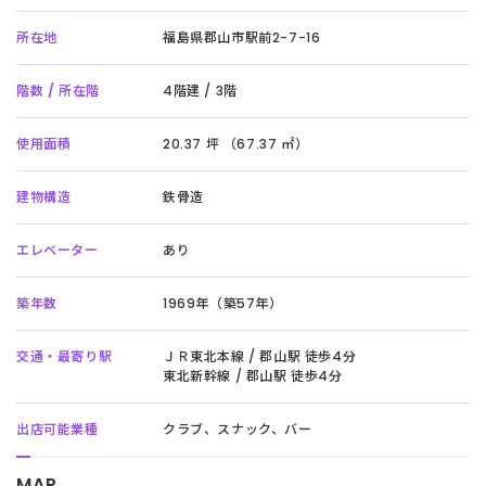
所在地
福島県郡⼭市駅前2-7-16
階数 / 所在階
4階建 / 3階
使用面積
20.37 坪 （67.37 ㎡）
建物構造
鉄骨造
エレベーター
あり
築年数
1969年（築57年）
交通・最寄り駅
ＪＲ東北本線 / 郡山駅 徒歩4分
東北新幹線 / 郡山駅 徒歩4分
出店可能業種
クラブ、スナック、バー
MAP