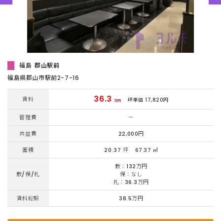
福島
郡山駅前
福島県郡⼭市駅前2-7-16
36.3
賃料
坪単価 17,820円
万円
管理費
ー
共益費
22,000円
面積
20.37 坪
67.37 ㎡
敷：132万円
敷/保/礼
保：なし
礼：36.3万円
賃料総額
38.5万円