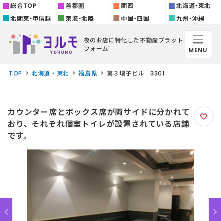
総合TOP
首都圏
関西
北海道・東北
北関東・甲信越
東海・北陸
中国・四国
九州・沖縄
夜のお店に特化した
不動産プラット
フォーム
MENU
TOP
北海道・東北
福島県
第３増⼦ビル 3301
カウンター席とボックス席が両サイドに分かれて
おり、それぞれ個室トイレが設置されている店舗
です。