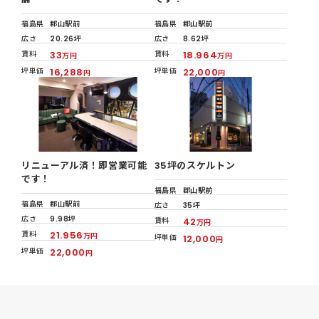
福島県
郡山駅前
福島県
郡山駅前
広さ
20.26坪
広さ
8.62坪
賃料
33
賃料
18.964
万円
万円
坪単価
16,288
坪単価
22,000
円
円
リニューアル済！即営業可能
35坪のスケルトン
です！
福島県
郡山駅前
福島県
郡山駅前
広さ
35坪
広さ
9.98坪
賃料
42
万円
賃料
21.956
万円
坪単価
12,000
円
坪単価
22,000
円