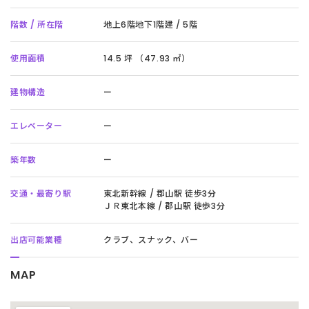
階数 / 所在階
地上6階地下1階建 / 5階
使用面積
14.5 坪 （47.93 ㎡）
建物構造
ー
エレベーター
ー
築年数
ー
交通・最寄り駅
東北新幹線 / 郡山駅 徒歩3分
ＪＲ東北本線 / 郡山駅 徒歩3分
出店可能業種
クラブ、スナック、バー
MAP