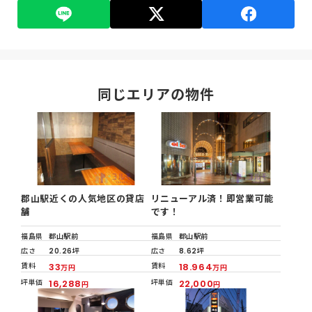
同じエリアの物件
郡山駅近くの人気地区の貸店
リニューアル済！即営業可能
舗
です！
福島県
郡山駅前
福島県
郡山駅前
広さ
20.26坪
広さ
8.62坪
賃料
33
賃料
18.964
万円
万円
坪単価
16,288
坪単価
22,000
円
円