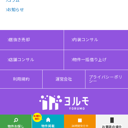
コラム
お知らせ
居抜き売却
内装コンサル
店舗コンサル
物件一括借り上げ
プライバシーポリ
利用規約
運営会社
シー
掲載料
掲載料
無料
無料
Copyright © YORUMO®. All rights reserved.
物件掲載
物件掲載
物件お探し
物件お探し
24時間受付中
24時間受付中
お電話の場合
お電話の場合