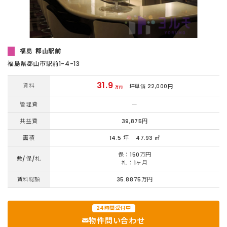
福島
郡山駅前
福島県郡山市駅前1-4-13
31.9
賃料
坪単価 22,000円
万円
管理費
ー
共益費
39,875円
面積
14.5 坪
47.93 ㎡
保：150万円
敷/保/礼
礼：1ヶ月
賃料総額
35.8875万円
24時間受付中
物件問い合わせ