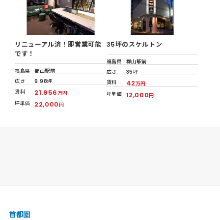
リニューアル済！即営業可能
35坪のスケルトン
です！
福島県
郡山駅前
福島県
郡山駅前
広さ
35坪
広さ
9.98坪
賃料
42
万円
賃料
21.956
万円
坪単価
12,000
円
坪単価
22,000
円
首都圏