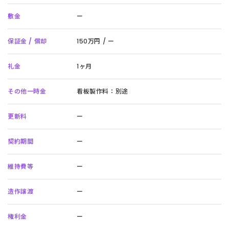
敷金
ー
保証金 / 償却
150万円 / ー
礼金
1ヶ月
その他一時金
看板製作料：別途
更新料
ー
契約期間
ー
維持費等
ー
造作譲渡
ー
権利金
ー