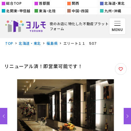
総合TOP
首都圏
関西
北海道・東北
北関東・甲信越
東海・北陸
中国・四国
九州・沖縄
夜のお店に特化した
不動産プラット
フォーム
MENU
TOP
北海道・東北
福島県
エリート１１ 507
リニューアル済！即営業可能です！