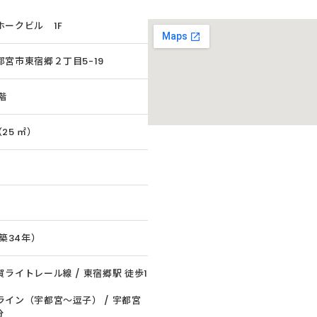
ホークビル 1F
都宮市東宿郷２丁目5-19
1階
（25 ㎡）
（築34年）
ライトレール線 / 東宿郷駅 徒歩1
ライン（宇都宮〜逗子） / 宇都宮
分