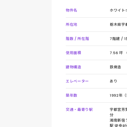
物件名
ホワイト
所在地
栃木県宇
階数 / 所在階
7階建 / 
使用面積
7.56 坪 
建物構造
鉄骨造
エレベーター
あり
築年数
1992年
交通・最寄り駅
宇都宮芳賀
分
湘南新宿
駅 徒歩8