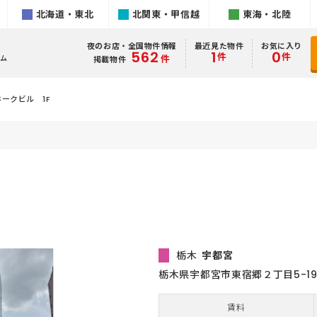
北海道・東北
北関東・甲信越
東海・北陸
夜のお店・全国物件情報
最近見た物件
お気に入り
562
1
0
件
件
件
ム
掲載物件
ークビル 1F
栃木
宇都宮
栃木県宇都宮市東宿郷２丁目5-1
賃料