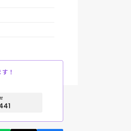
ます！
せ
441