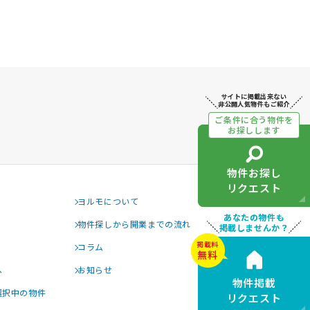
サイトに掲載出来ない
サイトに掲載出来ない
非公開人気物件もご紹介
非公開人気物件もご紹介
ご条件に合う物件を
ご条件に合う物件を
お探しします
お探しします
物件お探し
物件お探し
リクエスト
リクエスト
ヨルモについて
あなたの物件も
あなたの物件も
物件探しから開業までの流れ
掲載しませんか？
掲載しませんか？
掲載料
掲載料
コラム
無料
無料
へ
お知らせ
物件掲載
物件掲載
選択中の物件
リクエスト
リクエスト