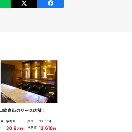
口飲食街のリース店舗！
木県
宇都宮
広さ
22.63坪
料
30.8
坪単価
13,610
万円
円