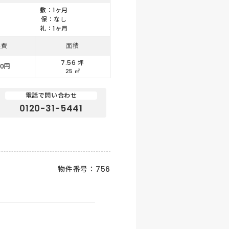
敷：1ヶ月
保：なし
礼：1ヶ月
益費
面積
7.56 坪
00円
25 ㎡
電話で問い合わせ
0120-31-5441
物件番号：756