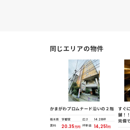
同じエリアの物件
かまがわプロムナード沿いの２階
すぐ
舗！
栃木県
宇都宮
広さ
14.28坪
完備
賃料
20.35
坪単価
14,251
万円
円