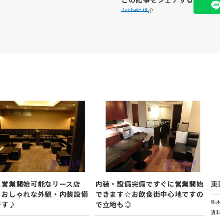
リンクをコピーする
に営業開始可能なリース店
内装・設備完備ですぐに営業開始
東
！おしゃれな外観・内装設備
できます☆お飲食街中心地ですの
栃
です♪
で立地も◎
賃