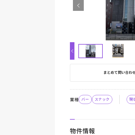
まとめて問い合わ
業種
バー
スナック
現
物件情報