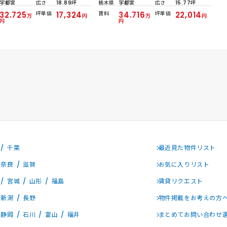
宇都宮
広さ
18.89坪
栃木県
宇都宮
広さ
15.77坪
32.725
坪単価
17,324
賃料
34.716
坪単価
22,014
万
円
万
円
円
円
千葉
最近見た物件リスト
奈良
滋賀
お気に入りリスト
宮城
山形
福島
賃貸リクエスト
新潟
長野
物件掲載をお考えの方
静岡
石川
富山
福井
まとめてお問い合わせ