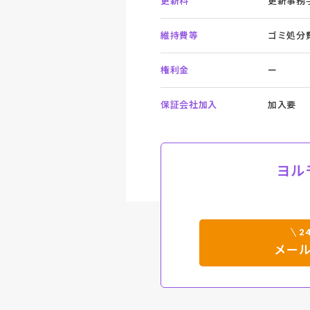
更新料
更新事務手
維持費等
ゴミ処分費
権利金
ー
保証会社加入
加入要
ヨル
2
メー