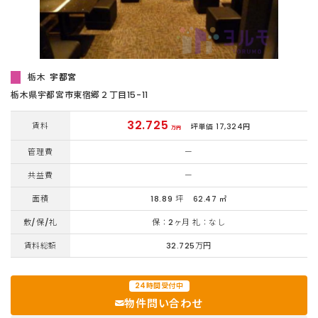
栃木
宇都宮
栃木県宇都宮市東宿郷２丁目15-11
32.725
賃料
坪単価 17,324円
万円
管理費
ー
共益費
ー
面積
18.89 坪
62.47 ㎡
敷/保/礼
保：2ヶ月 礼：なし
賃料総額
32.725万円
24時間受付中
物件問い合わせ