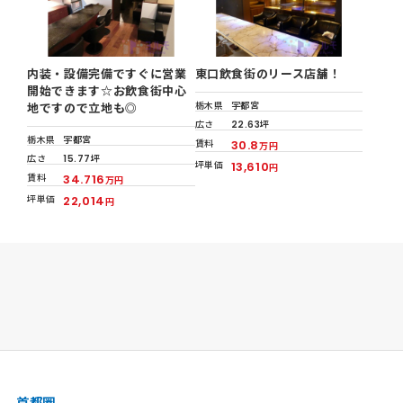
内装・設備完備ですぐに営業
東口飲食街のリース店舗！
開始できます☆お飲食街中心
栃木県
宇都宮
地ですので立地も◎
広さ
22.63坪
栃木県
宇都宮
賃料
30.8
万円
広さ
15.77坪
坪単価
13,610
円
賃料
34.716
万円
坪単価
22,014
円