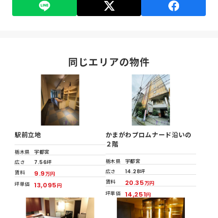
同じエリアの物件
駅前立地
かまがわプロムナード沿いの
２階
栃木県
宇都宮
栃木県
宇都宮
広さ
7.56坪
広さ
14.28坪
賃料
9.9
万円
賃料
20.35
万円
坪単価
13,095
円
坪単価
14,251
円