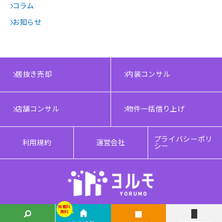
コラム
お知らせ
居抜き売却
内装コンサル
店舗コンサル
物件一括借り上げ
プライバシーポリ
利用規約
運営会社
シー
掲載料
掲載料
無料
無料
Copyright © YORUMO®. All rights reserved.