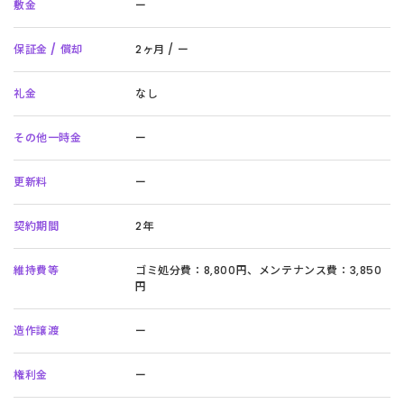
敷金
ー
保証金 / 償却
2ヶ月 / ー
礼金
なし
その他一時金
ー
更新料
ー
契約期間
2年
維持費等
ゴミ処分費：8,800円、メンテナンス費：3,850
円
造作譲渡
ー
権利金
ー