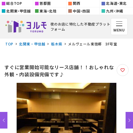
総合TOP
首都圏
関西
北海道・東北
北関東・甲信越
東海・北陸
中国・四国
九州・沖縄
夜のお店に特化した
不動産プラット
フォーム
MENU
TOP
北関東・甲信越
栃木県
メルヴェール東宿郷 3F号室
すぐに営業開始可能なリース店舗！！おしゃれな
外観・内装設備完備です♪