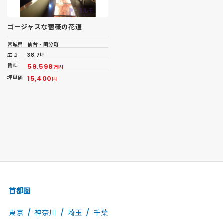
ゴージャスな薔薇の花道
宮城県
仙台・国分町
広さ
38.7坪
賃料
59.598
万円
坪単価
15,400
円
首都圏
東京
神奈川
埼玉
千葉