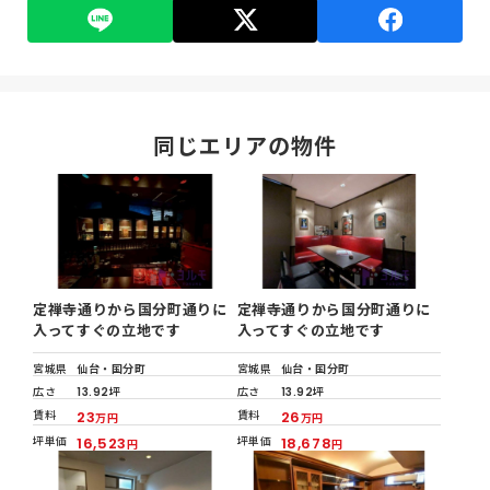
同じエリアの物件
定禅寺通りから国分町通りに
定禅寺通りから国分町通りに
入ってすぐの立地です
入ってすぐの立地です
宮城県
仙台・国分町
宮城県
仙台・国分町
広さ
13.92坪
広さ
13.92坪
賃料
23
賃料
26
万円
万円
坪単価
16,523
坪単価
18,678
円
円