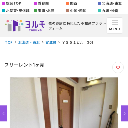
総合TOP
首都圏
関西
北海道・東北
北関東・甲信越
東海・北陸
中国・四国
九州・沖縄
夜のお店に特化した
不動産プラット
フォーム
MENU
TOP
北海道・東北
宮城県
ＹＳ５１ビル 301
フリーレント1ヶ月