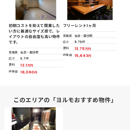
初期コストを抑えて開業した
フリーレント1ヶ月
い方に最適なサイズ感で、レ
宮城県
仙台・国分町
イアウトの自由度も高い物件
です。
広さ
8.79坪
賃料
13.75
万円
宮城県
仙台・国分町
坪単価
15,643
円
広さ
6.7坪
賃料
12.1
万円
坪単価
18,060
円
このエリアの「ヨルモおすすめ物件」