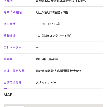
所在地
宮城県仙台市青葉区国分町２丁目5-7
階数 / 所在階
地上6階地下1階建 / 3階
使用面積
8.19 坪 （27.1 ㎡）
建物構造
RC（鉄筋コンクリート造）
エレベーター
ー
築年数
1985年（築41年）
交通・最寄り駅
仙台市南北線 / 広瀬通駅 徒歩9分
出店可能業種
スナック、バー
MAP