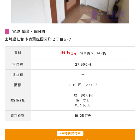
宮城
仙台・国分町
宮城県仙台市青葉区国分町２丁目5-7
16.5
賃料
坪単価 20,147円
万円
管理費
27,500円
共益費
ー
面積
8.19 坪
27.1 ㎡
敷：80万円
敷/保/礼
保：なし
礼：1ヶ月
賃料総額
19.25万円
24時間受付中