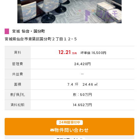
宮城
仙台・国分町
宮城県仙台市青葉区国分町２丁目１２−５
12.21
賃料
坪単価 16,500円
万円
管理費
24,420円
共益費
ー
面積
7.4 坪
24.46 ㎡
敷/保/礼
敷：50万円
賃料総額
14.652万円
24時間受付中
物件問い合わせ