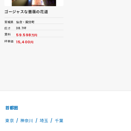
ゴージャスな薔薇の花道
宮城県
仙台・国分町
広さ
38.7坪
賃料
59.598
万円
坪単価
15,400
円
首都圏
東京
神奈川
埼玉
千葉