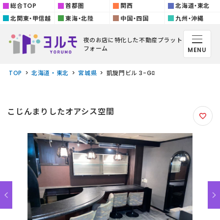
総合TOP
首都圏
関西
北海道・東北
北関東・甲信越
東海・北陸
中国・四国
九州・沖縄
夜のお店に特化した
不動産プラット
フォーム
MENU
TOP
北海道・東北
宮城県
凱旋門ビル 3-Gﾛ
こじんまりしたオアシス空間