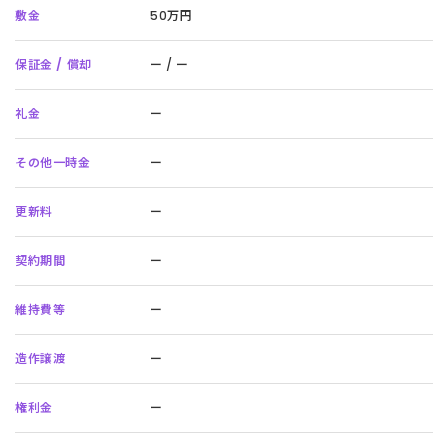
敷金
50万円
保証金 / 償却
ー / ー
礼金
ー
その他一時金
ー
更新料
ー
契約期間
ー
維持費等
ー
造作譲渡
ー
権利金
ー