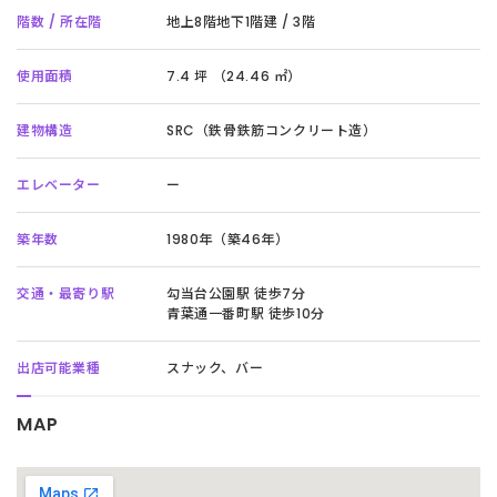
階数 / 所在階
地上8階地下1階建 / 3階
使用面積
7.4 坪 （24.46 ㎡）
建物構造
SRC（鉄骨鉄筋コンクリート造）
エレベーター
ー
築年数
1980年（築46年）
交通・最寄り駅
勾当台公園駅 徒歩7分
青葉通一番町駅 徒歩10分
出店可能業種
スナック、バー
MAP