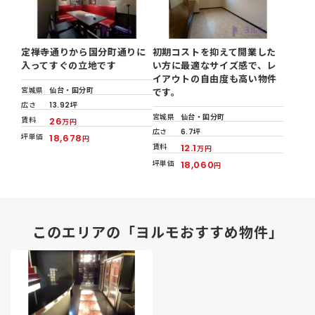
定禅寺通りから国分町通りに
初期コストを抑えて開業した
入ってすぐの立地です
い方に最適なサイズ感で、レ
イアウトの自由度も高い物件
宮城県
仙台・国分町
です。
広さ
13.92坪
宮城県
仙台・国分町
賃料
26
万円
広さ
6.7坪
坪単価
18,678
円
賃料
12.1
万円
坪単価
18,060
円
このエリアの「ヨルモおすすめ物件」