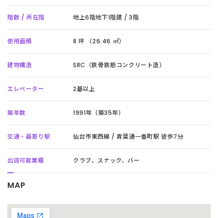
階数 / 所在階
地上6階地下1階建 / 3階
使用面積
8 坪 （26.46 ㎡）
建物構造
SRC（鉄骨鉄筋コンクリート造）
エレベーター
2基以上
築年数
1991年（築35年）
交通・最寄り駅
仙台市東西線 / 青葉通一番町駅 徒歩7分
出店可能業種
クラブ、スナック、バー
MAP