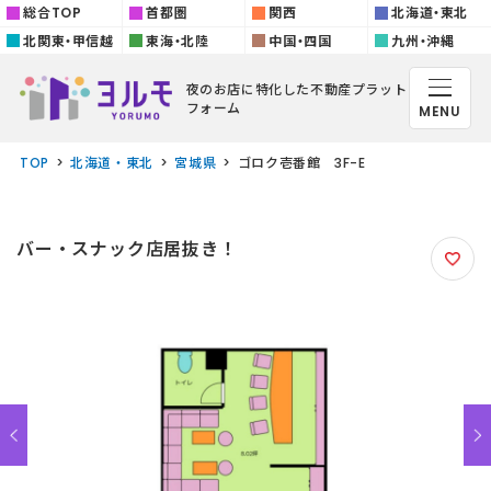
総合TOP
首都圏
関西
北海道・東北
北関東・甲信越
東海・北陸
中国・四国
九州・沖縄
夜のお店に特化した
不動産プラット
フォーム
MENU
TOP
北海道・東北
宮城県
ゴロク壱番館 3F-E
バー・スナック店居抜き！