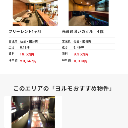
フリーレント1ヶ月
光彩通沿いのビル 4階
宮城県
仙台・国分町
宮城県
仙台・国分町
広さ
8.19坪
広さ
8.49坪
賃料
16.5
賃料
9.35
万円
万円
坪単価
20,147
坪単価
11,013
円
円
このエリアの「ヨルモおすすめ物件」