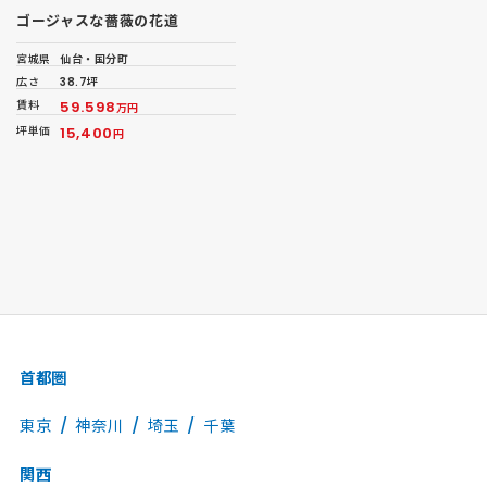
ゴージャスな薔薇の花道
宮城県
仙台・国分町
広さ
38.7坪
賃料
59.598
万円
坪単価
15,400
円
首都圏
東京
神奈川
埼玉
千葉
関西