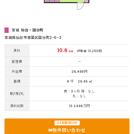
宮城
仙台・国分町
宮城県仙台市青葉区国分町2-5-3
10.6
賃料
坪単価 13,250円
万円
管理費
ー
共益費
26,466円
面積
8 坪
26.46 ㎡
敷：3ヶ月 保：なし
敷/保/礼
礼：なし
賃料総額
13.2466万円
24時間受付中
物件問い合わせ