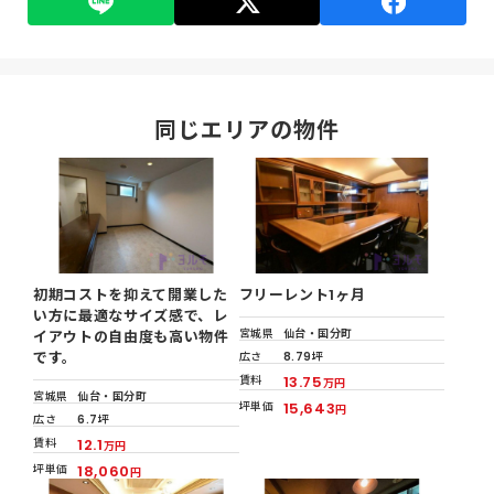
同じエリアの物件
初期コストを抑えて開業した
フリーレント1ヶ月
い方に最適なサイズ感で、レ
宮城県
仙台・国分町
イアウトの自由度も高い物件
です。
広さ
8.79坪
賃料
13.75
万円
宮城県
仙台・国分町
坪単価
15,643
円
広さ
6.7坪
賃料
12.1
万円
坪単価
18,060
円